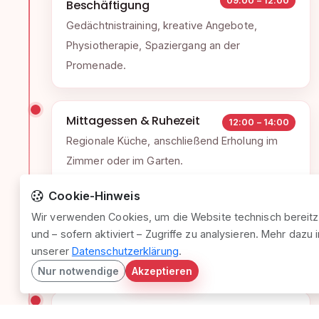
Beschäftigung
Gedächtnistraining, kreative Angebote,
Physiotherapie, Spaziergang an der
Promenade.
Mittagessen & Ruhezeit
12:00 – 14:00
Regionale Küche, anschließend Erholung im
Zimmer oder im Garten.
Cookie-Hinweis
Nachmittagsprogramm
Wir verwenden Cookies, um die Website technisch bereitz
14:00 – 17:00
und – sofern aktiviert – Zugriffe zu analysieren. Mehr dazu i
Musik, Lesekreis, Besuchszeit oder
unserer
Datenschutzerklärung
.
individuelle Gespräche.
Nur notwendige
Akzeptieren
Abendessen & Nachtruhe
17:00 – 07:00